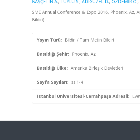
BAŞÇETİN A.
,
TÜYLÜ S.
,
ADIGÜZEL D.
,
ÖZDEMİR O.
,
SME Annual Conference & Expo 2016, Phoenix, Az, Amer
Bildiri)
Yayın Türü:
Bildiri / Tam Metin Bildiri
Basıldığı Şehir:
Phoenix, Az
Basıldığı Ülke:
Amerika Birleşik Devletleri
Sayfa Sayıları:
ss.1-4
İstanbul Üniversitesi-Cerrahpaşa Adresli:
Eve