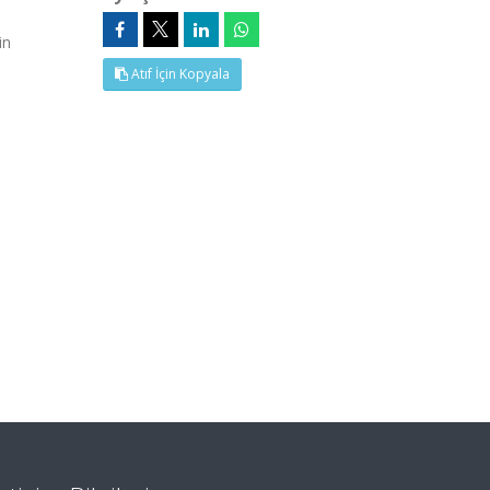
in
Atıf İçin Kopyala