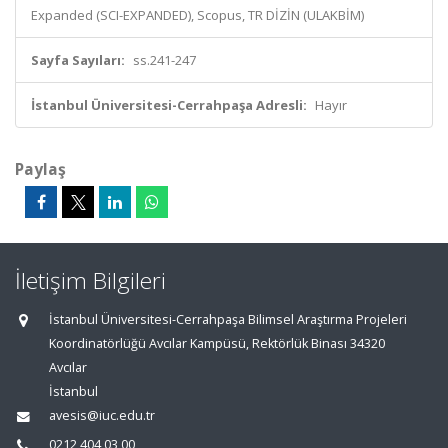
Expanded (SCI-EXPANDED), Scopus, TR DİZİN (ULAKBİM)
Sayfa Sayıları:
ss.241-247
İstanbul Üniversitesi-Cerrahpaşa Adresli:
Hayır
Paylaş
İletişim Bilgileri
İstanbul Üniversitesi-Cerrahpaşa Bilimsel Araştırma Projeleri
Koordinatörlüğü Avcılar Kampüsü, Rektörlük Binası 34320
Avcılar
İstanbul
avesis@iuc.edu.tr
0212 404 03 00