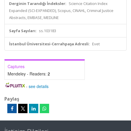
Derginin Tarandığı İndeksler:
Science Citation Index
Expanded (SCI-EXPANDED), Scopus, CINAHL, Criminal Justice
Abstracts, EMBASE, MEDLINE
Sayfa Sayıları:
ss.103183
İstanbul Üniversitesi-Cerrahpaşa Adresli:
Evet
Captures
Mendeley - Readers:
2
-
see details
Paylaş