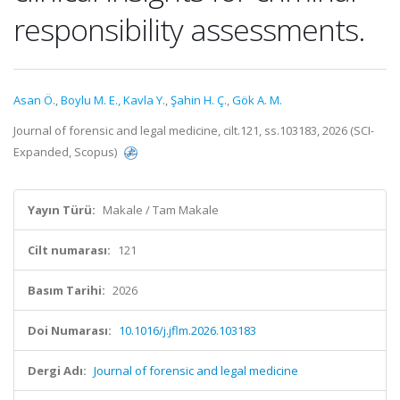
responsibility assessments.
Asan Ö.
,
Boylu M. E.
,
Kavla Y.
,
Şahin H. Ç.
,
Gök A. M.
Journal of forensic and legal medicine, cilt.121, ss.103183, 2026 (SCI-
Expanded, Scopus)
Yayın Türü:
Makale / Tam Makale
Cilt numarası:
121
Basım Tarihi:
2026
Doi Numarası:
10.1016/j.jflm.2026.103183
Dergi Adı:
Journal of forensic and legal medicine