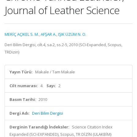
Journal of Leather Science
MERİÇ AÇIKEL S. M.
,
AFŞAR A.
,
IŞIK ÜZÜM N. O.
Deri Bilim Dergisi, cilt.4, sa.2, ss.2-5, 2010 (SCI-Expanded, Scopus,
TRDizin)
Yayın Türü:
Makale / Tam Makale
Cilt numarası:
4
Sayı:
2
Basım Tarihi:
2010
Dergi Adı:
Deri Bilim Dergisi
Derginin Tarandığı İndeksler:
Science Citation Index
Expanded (SCI-EXPANDED), Scopus, TR DİZİN (ULAKBİM)