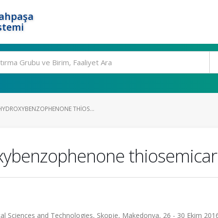
rahpaşa
stemi
HYDROXYBENZOPHENONE THIOS...
oxybenzophenone thiosemica
cal Sciences and Technologies, Skopje, Makedonya, 26 - 30 Ekim 201