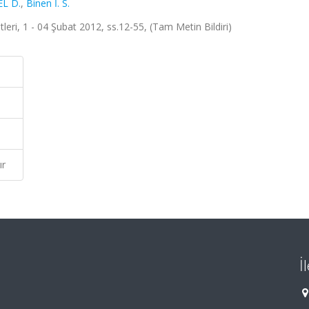
L D.
,
Binen İ. S.
eri, 1 - 04 Şubat 2012, ss.12-55, (Tam Metin Bildiri)
ır
İ