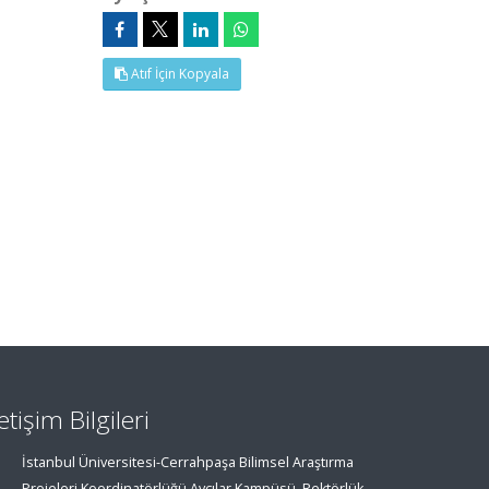
Atıf İçin Kopyala
letişim Bilgileri
İstanbul Üniversitesi-Cerrahpaşa Bilimsel Araştırma
Projeleri Koordinatörlüğü Avcılar Kampüsü, Rektörlük