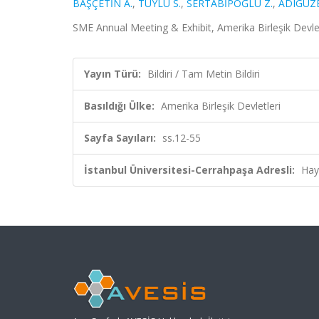
BAŞÇETİN A.
,
TÜYLÜ S.
,
SERTABİPOĞLU Z.
,
ADIGÜZE
SME Annual Meeting & Exhibit, Amerika Birleşik Devletl
Yayın Türü:
Bildiri / Tam Metin Bildiri
Basıldığı Ülke:
Amerika Birleşik Devletleri
Sayfa Sayıları:
ss.12-55
İstanbul Üniversitesi-Cerrahpaşa Adresli:
Hay