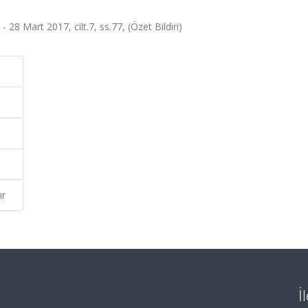
8 Mart 2017, cilt.7, ss.77, (Özet Bildiri)
ır
İ