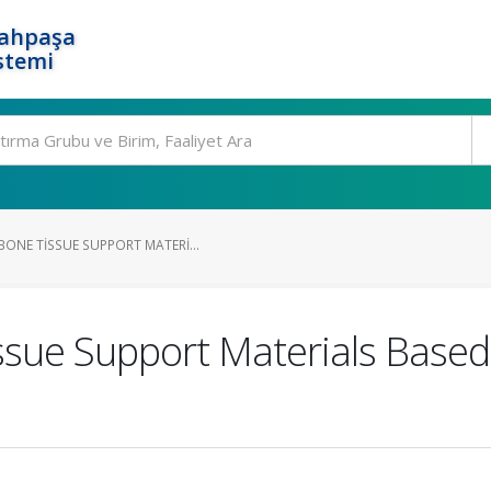
rahpaşa
stemi
ONE TISSUE SUPPORT MATERI...
ssue Support Materials Based 