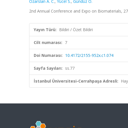
Özarslan A. C.
,
Yücel S.
,
Gündüz O.
2nd Annual Conference and Expo on Biomaterials, 27 - 2
Yayın Türü:
Bildiri / Özet Bildiri
Cilt numarası:
7
Doi Numarası:
10.4172/2155-952x.c1.074
Sayfa Sayıları:
ss.77
İstanbul Üniversitesi-Cerrahpaşa Adresli:
Hay