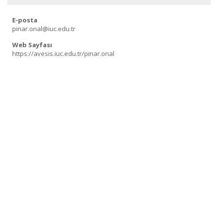
E-posta
pinar.onal@iuc.edu.tr
Web Sayfası
https://avesis.iuc.edu.tr/pinar.onal