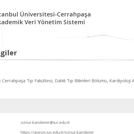
tanbul Üniversitesi-Cerrahpaşa
kademik Veri Yönetim Sistemi
giler
Cerrahpaşa Tıp Fakültesi, Dahili Tıp Bilimleri Bölümü, Kardiyoloji A
:
oznur.kandemir@iuc.edu.tr
https://avesis.iuc.edu.tr/oznur.kandemir