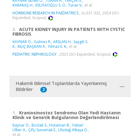
KAYNAR SİDİMİ Ö.
,
TURAN H.
,
TARÇIN G.
,
KARAKAŞ H.
,
EVLİYAOĞLU S. O.
,
Turan V.
, et al.
HORMONE RESEARCH IN PAEDIATRICS
, ss.331-332, 2024 (SCI-
Expanded, Scopus)
3.
ACUTE KIDNEY INJURY IN PATIENTS WITH CYSTIC
FIBROSIS
KAYNAR Ö.
,
Gulmez R.
,
ARSLAN H.
,
Saygili S.
K.
,
KILIÇ BAŞKAN A.
,
Yilmaz E. K.
, et al.
PEDIATRIC NEPHROLOGY
, 2023 (SCI-Expanded, Scopus)
Hakemli Bilimsel Toplantılarda Yayımlanmış
Bildiriler
2
1.
Kraniosinostoz Sendromu Olan Yedi Hastanın
Klinik ve Genetik Bulgularının Değerlendirilmesi
Kaynar Ö.
,
Bozlak S.
,
Hotaman B.
,
Yüksel
Ülker A.
,
Çifçi Sunamak E.
,
Uludağ Alkaya D.
,
et al.