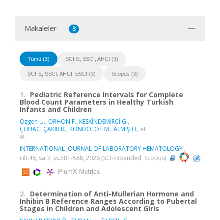
Makaleler
3
Tümü (3)
SCI-E, SSCI, AHCI (3)
SCI-E, SSCI, AHCI, ESCI (3)
Scopus (3)
1.
Pediatric Reference Intervals for Complete
Blood Count Parameters in Healthy Turkish
Infants and Children
Özgen Ü.
,
ORHON F.
,
KESKİNDEMİRCİ G.
,
ÇUHACI ÇAKIR B.
,
KONDOLOT M.
,
ALMİŞ H.
, et
al.
INTERNATIONAL JOURNAL OF LABORATORY HEMATOLOGY
,
cilt.48, sa.3, ss.581-588, 2026 (SCI-Expanded, Scopus)
PlumX Metrics
2.
Determination of Anti-Mullerian Hormone and
Inhibin B Reference Ranges According to Pubertal
Stages in Children and Adolescent Girls