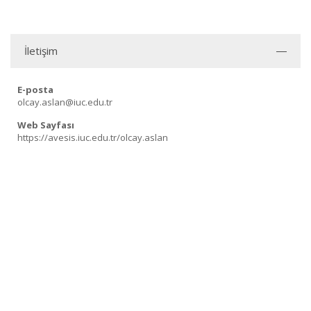
İletişim
E-posta
olcay.aslan@iuc.edu.tr
Web Sayfası
https://avesis.iuc.edu.tr/olcay.aslan