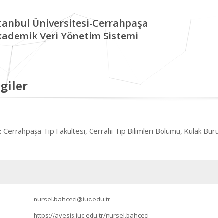
tanbul Üniversitesi-Cerrahpaşa
kademik Veri Yönetim Sistemi
giler
Cerrahpaşa Tıp Fakültesi, Cerrahi Tıp Bilimleri Bölümü, Kulak Buru
:
nursel.bahceci@iuc.edu.tr
https://avesis.iuc.edu.tr/nursel.bahceci