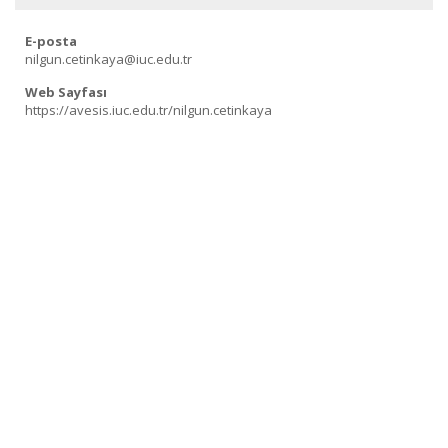
E-posta
nilgun.cetinkaya@iuc.edu.tr
Web Sayfası
https://avesis.iuc.edu.tr/nilgun.cetinkaya