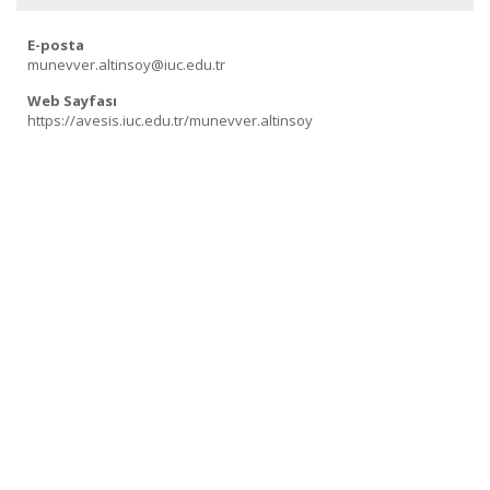
E-posta
munevver.altinsoy@iuc.edu.tr
Web Sayfası
https://avesis.iuc.edu.tr/munevver.altinsoy