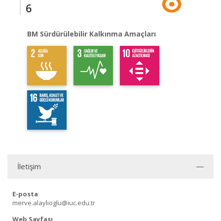
6
BM Sürdürülebilir Kalkınma Amaçları
İletişim
E-posta
merve.alaylioglu@iuc.edu.tr
Web Sayfası