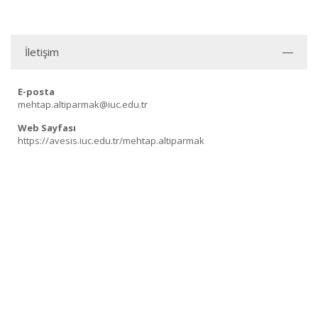
İletişim
E-posta
mehtap.altiparmak@iuc.edu.tr
Web Sayfası
https://avesis.iuc.edu.tr/mehtap.altiparmak