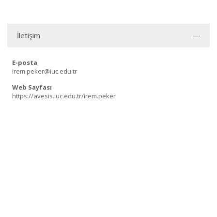
İletişim
E-posta
irem.peker@iuc.edu.tr
Web Sayfası
https://avesis.iuc.edu.tr/irem.peker