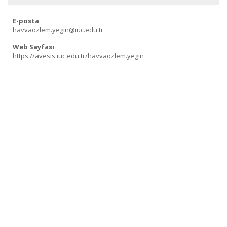
E-posta
havvaozlem.yegin@iuc.edu.tr
Web Sayfası
https://avesis.iuc.edu.tr/havvaozlem.yegin