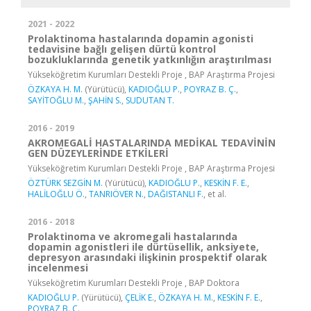
2021 - 2022
Prolaktinoma hastalarında dopamin agonisti
tedavisine bağlı gelişen dürtü kontrol
bozukluklarında genetik yatkınlığın araştırılması
Yükseköğretim Kurumları Destekli Proje , BAP Araştırma Projesi
ÖZKAYA H. M.
(Yürütücü),
KADIOĞLU P.
,
POYRAZ B. Ç.
,
SAYİTOĞLU M.
,
ŞAHİN S.
,
SUDUTAN T.
2016 - 2019
AKROMEGALİ HASTALARINDA MEDİKAL TEDAVİNİN
GEN DÜZEYLERİNDE ETKİLERİ
Yükseköğretim Kurumları Destekli Proje , BAP Araştırma Projesi
ÖZTÜRK SEZGİN M.
(Yürütücü),
KADIOĞLU P.
,
KESKİN F. E.
,
HALİLOĞLU Ö.
,
TANRIÖVER N.
,
DAĞISTANLI F.
, et al.
2016 - 2018
Prolaktinoma ve akromegali hastalarında
dopamin agonistleri ile dürtüsellik, anksiyete,
depresyon arasındaki ilişkinin prospektif olarak
incelenmesi
Yükseköğretim Kurumları Destekli Proje , BAP Doktora
KADIOĞLU P.
(Yürütücü),
ÇELİK E.
,
ÖZKAYA H. M.
,
KESKİN F. E.
,
POYRAZ B. Ç.