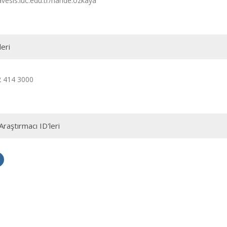
avesis.iuc.edu.tr/hande.ozkaya
leri
2 414 3000
Araştırmacı ID'leri