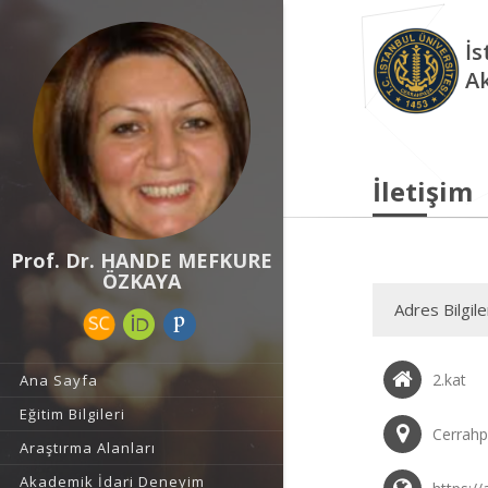
İs
A
İletişim
Prof. Dr. HANDE MEFKURE
ÖZKAYA
Adres Bilgile
2.kat
Ana Sayfa
Eğitim Bilgileri
Cerrahp
Araştırma Alanları
Akademik İdari Deneyim