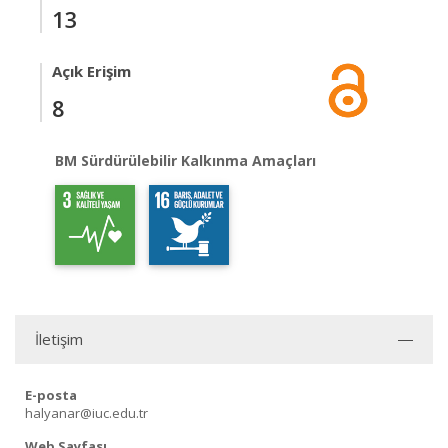
13
Açık Erişim
8
BM Sürdürülebilir Kalkınma Amaçları
İletişim
E-posta
halyanar@iuc.edu.tr
Web Sayfası