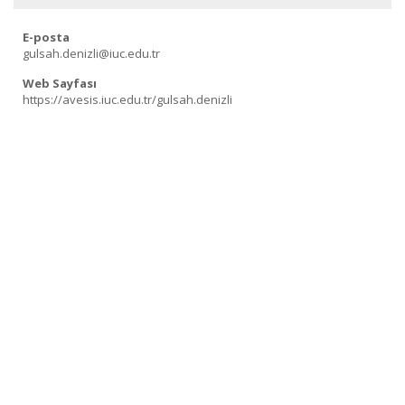
E-posta
gulsah.denizli@iuc.edu.tr
Web Sayfası
https://avesis.iuc.edu.tr/gulsah.denizli