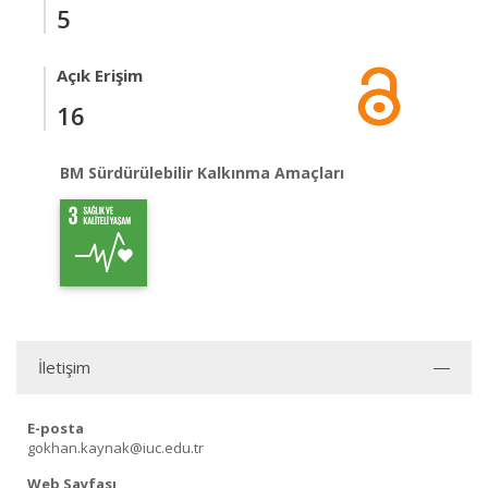
5
Açık Erişim
16
BM Sürdürülebilir Kalkınma Amaçları
İletişim
E-posta
gokhan.kaynak@iuc.edu.tr
Web Sayfası