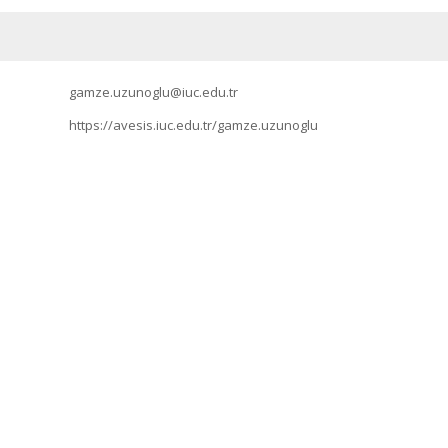
gamze.uzunoglu@iuc.edu.tr
https://avesis.iuc.edu.tr/gamze.uzunoglu