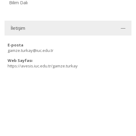
Bilim Dalı
İletişim
E-posta
gamze.turkay@iuc.edu.tr
Web Sayfası
https://avesis.iuc.edu.tr/gamze.turkay