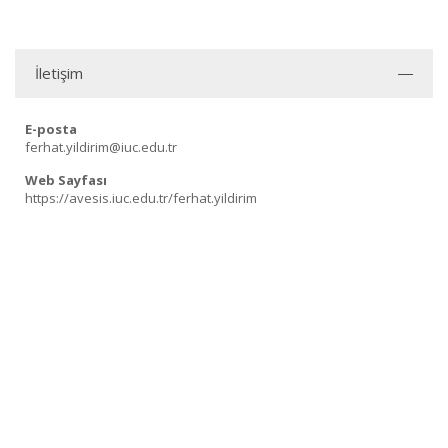
İletişim
E-posta
ferhat.yildirim@iuc.edu.tr
Web Sayfası
https://avesis.iuc.edu.tr/ferhat.yildirim