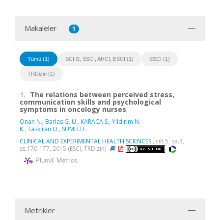
Makaleler
1
Tümü (1)
SCI-E, SSCI, AHCI, ESCI (1)
ESCI (1)
TRDizin (1)
1.
The relations between perceived stress,
communication skills and psychological
symptoms in oncology nurses
Onan N.
,
Barlas G. U.
,
KARACA S.
,
Yildirim N.
K.
,
Taskiran O.
,
SUMELİ F.
CLINICAL AND EXPERIMENTAL HEALTH SCIENCES
, cilt.5, sa.3,
ss.170-177, 2015 (ESCI, TRDizin)
PlumX Metrics
Metrikler