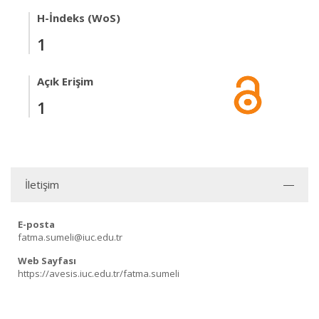
H-İndeks (WoS)
1
Açık Erişim
1
İletişim
E-posta
fatma.sumeli@iuc.edu.tr
Web Sayfası
https://avesis.iuc.edu.tr/fatma.sumeli