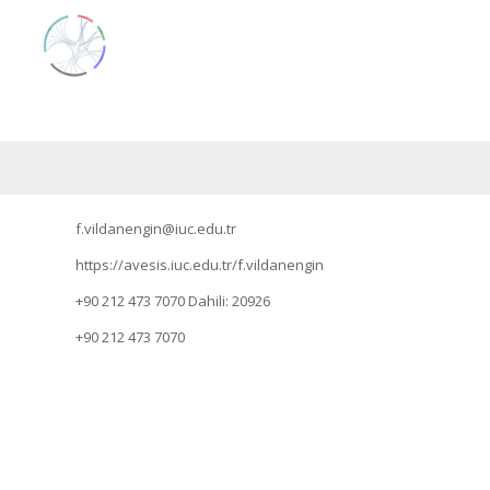
f.vildanengin@iuc.edu.tr
https://avesis.iuc.edu.tr/f.vildanengin
+90 212 473 7070
Dahili: 20926
+90 212 473 7070