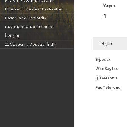
Proje & Patent & Tasarım
Yayın
Bilimsel & Mesleki Faaliyetler
1
Başarılar & Tanınırlık
Duyurular & Dokümanlar
İletişim
İletişim
Özgeçmiş Dosyası İndir
E-posta
Web Sayfası
İş Telefonu
Fax Telefonu