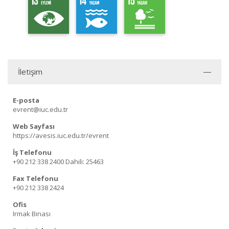
İletişim
E-posta
evrent@iuc.edu.tr
Web Sayfası
https://avesis.iuc.edu.tr/evrent
İş Telefonu
+90 212 338 2400
Dahili: 25463
Fax Telefonu
+90 212 338 2424
Ofis
Irmak Binası