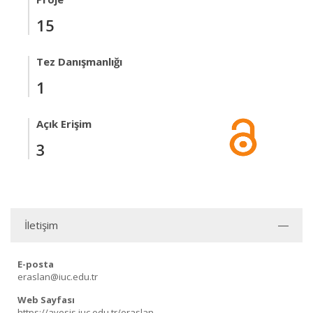
15
Tez Danışmanlığı
1
Açık Erişim
3
İletişim
E-posta
eraslan@iuc.edu.tr
Web Sayfası
https://avesis.iuc.edu.tr/eraslan