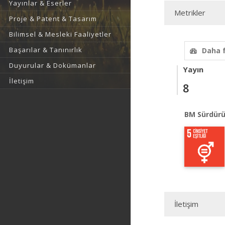
Yayınlar & Eserler
Metrikler
Proje & Patent & Tasarım
Bilimsel & Mesleki Faaliyetler
Başarılar & Tanınırlık
Daha 
Duyurular & Dokümanlar
Yayın
İletişim
8
BM Sürdürü
İletişim