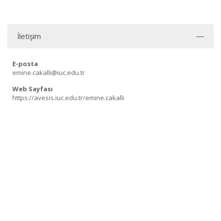
İletişim
E-posta
emine.cakalli@iuc.edu.tr
Web Sayfası
https://avesis.iuc.edu.tr/emine.cakalli