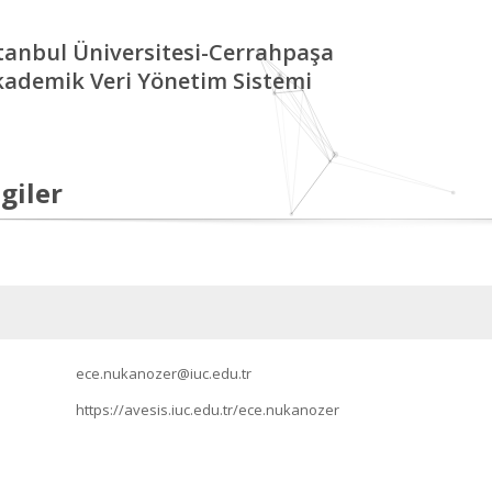
tanbul Üniversitesi-Cerrahpaşa
kademik Veri Yönetim Sistemi
giler
ece.nukanozer@iuc.edu.tr
https://avesis.iuc.edu.tr/ece.nukanozer