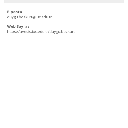
E-posta
duygu.bozkurt@iuc.edu.tr
Web Sayfası
https://avesis.iuc.edu.tr/duygu.bozkurt