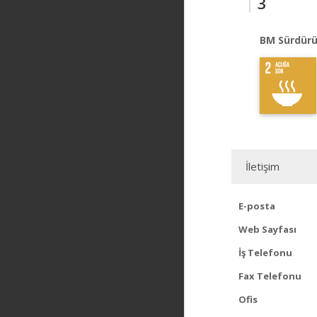
3
BM Sürdürü
İletişim
E-posta
Web Sayfası
İş Telefonu
Fax Telefonu
Ofis