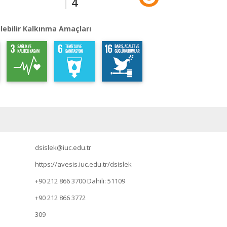
4
lebilir Kalkınma Amaçları
dsislek@iuc.edu.tr
https://avesis.iuc.edu.tr/dsislek
+90 212 866 3700
Dahili: 51109
+90 212 866 3772
309