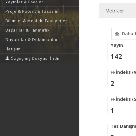
Yayınlar & Eserler
Metrikler
Proje & Patent & Tasarım
Bilimsel & Mesleki Faaliyetler
Başarılar & Tanınırlık
Daha 
Duyurular & Dokümanlar
Yayın
İletişim
142
Özgeçmiş Dosyası İndir
H-İndeks (
2
H-İndeks (
1
Tez Danışm