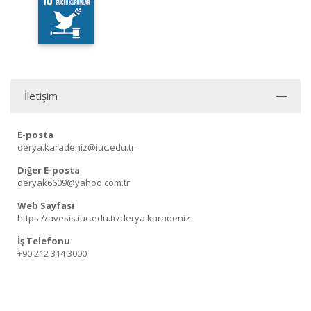
İletişim
E-posta
derya.karadeniz@iuc.edu.tr
Diğer E-posta
deryak6609@yahoo.com.tr
Web Sayfası
https://avesis.iuc.edu.tr/derya.karadeniz
İş Telefonu
+90 212 314 3000