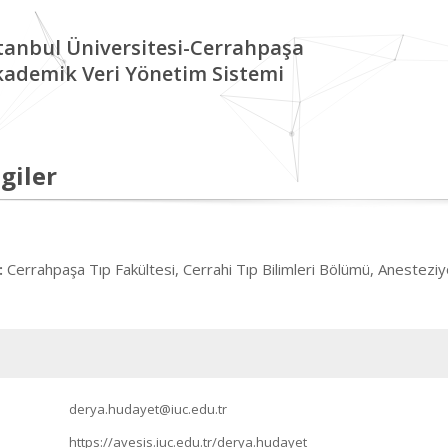
tanbul Üniversitesi-Cerrahpaşa
kademik Veri Yönetim Sistemi
giler
Cerrahpaşa Tıp Fakültesi, Cerrahi Tıp Bilimleri Bölümü, Anestezi
:
derya.hudayet@iuc.edu.tr
https://avesis.iuc.edu.tr/derya.hudayet