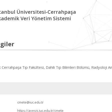
tanbul Üniversitesi-Cerrahpaşa
kademik Veri Yönetim Sistemi
giler
Cerrahpaşa Tıp Fakültesi, Dahili Tıp Bilimleri Bölümü, Radyoloji An
:
cmete@iuc.edu.tr
https://avesis.iuc.edu.tr/cmete