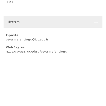
Dalı
İletişim
E-posta
cevahirefendioglu@iuc.edu.tr
Web Sayfası
https://avesis.iuc.edu.tr/cevahirefendioglu