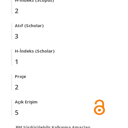
H-İndeks (Scopus)
2
Atıf (Scholar)
3
H-İndeks (Scholar)
1
Proje
2
Açık Erişim
5
BM Sürdürülebilir Kalkınma Amaçları