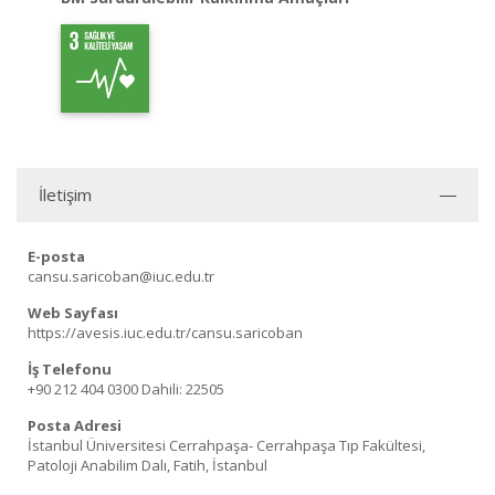
İletişim
E-posta
cansu.saricoban@iuc.edu.tr
Web Sayfası
https://avesis.iuc.edu.tr/cansu.saricoban
İş Telefonu
+90 212 404 0300
Dahili: 22505
Posta Adresi
İstanbul Üniversitesi Cerrahpaşa- Cerrahpaşa Tıp Fakültesi,
Patoloji Anabilim Dalı, Fatih, İstanbul