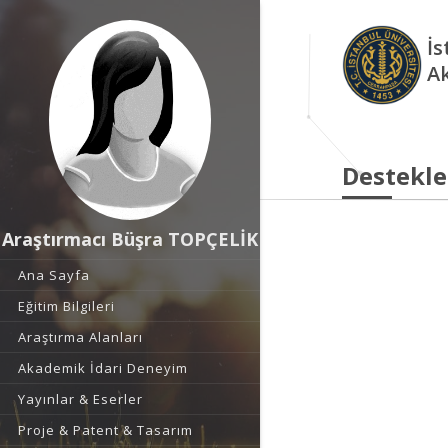
İs
A
Destekle
Araştırmacı Büşra TOPÇELİK
Ana Sayfa
Eğitim Bilgileri
Araştırma Alanları
Akademik İdari Deneyim
Yayınlar & Eserler
Proje & Patent & Tasarım