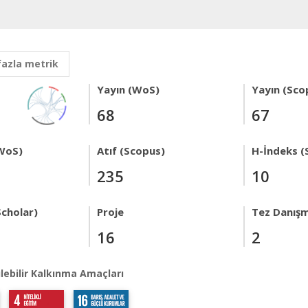
fazla metrik
Yayın (WoS)
Yayın (Sco
68
67
WoS)
Atıf (Scopus)
H-İndeks (
235
10
Scholar)
Proje
Tez Danışm
16
2
lebilir Kalkınma Amaçları