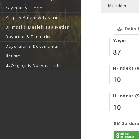
Metrikler
Yayınlar & Eserler
Proje & Patent & Tasarım
Bilimsel & Mesleki Faaliyetler
Daha 
Başarılar & Tanınırlık
Yayın
Duyurular & Dokümanlar
87
İletişim
Özgeçmiş Dosyası İndir
H-İndeks (
10
H-İndeks (
10
BM Sürdürü