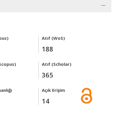
pus)
Atıf (WoS)
188
Scopus)
Atıf (Scholar)
365
anlığı
Açık Erişim
14