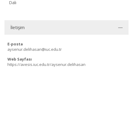
Dalı
İletişim
E-posta
aysenur.delihasan@iuc.edu.tr
Web Sayfası
https://avesis.iuc.edu.tr/aysenur.delihasan