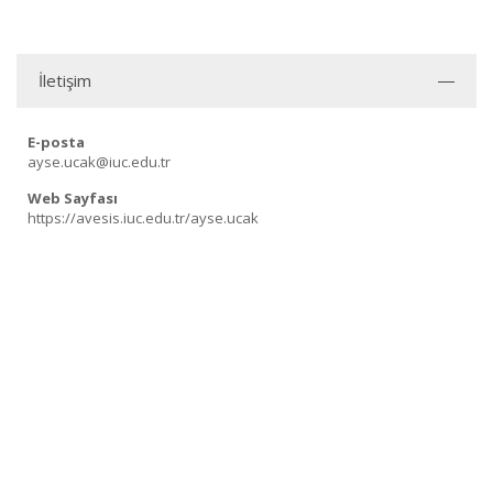
İletişim
E-posta
ayse.ucak@iuc.edu.tr
Web Sayfası
https://avesis.iuc.edu.tr/ayse.ucak