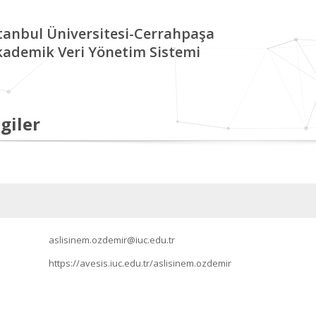
tanbul Üniversitesi-Cerrahpaşa
kademik Veri Yönetim Sistemi
giler
aslisinem.ozdemir@iuc.edu.tr
https://avesis.iuc.edu.tr/aslisinem.ozdemir