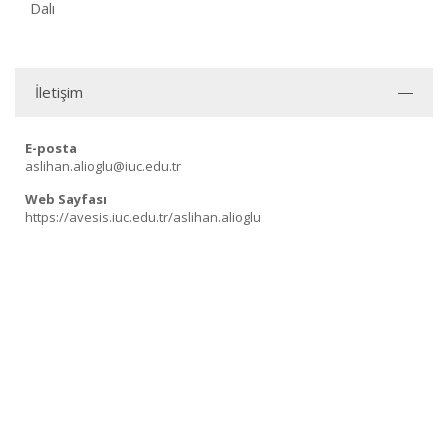
Dalı
İletişim
E-posta
aslihan.alioglu@iuc.edu.tr
Web Sayfası
https://avesis.iuc.edu.tr/aslihan.alioglu