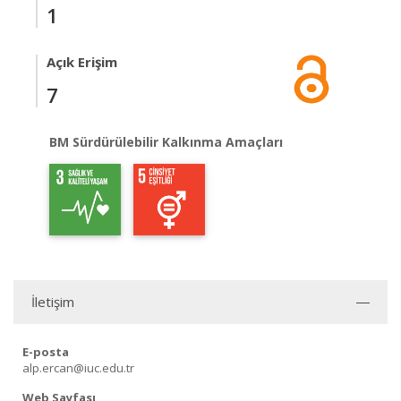
1
Açık Erişim
7
BM Sürdürülebilir Kalkınma Amaçları
İletişim
E-posta
alp.ercan@iuc.edu.tr
Web Sayfası