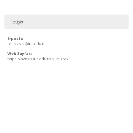
İletişim
E-posta
ali.mizrak@iuc.edu.tr
Web Sayfası
https://avesis.iuc.edu.tr/ali.mizrak