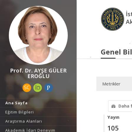
İs
A
Genel Bil
Prof. Dr. AYŞE GÜLER
EROĞLU
Metrikler
Ana Sayfa
Daha 
Eğitim Bilgileri
Yayın
Araştırma Alanları
105
Akademik İdari Deneyim