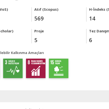
WoS)
Atıf (Scopus)
H-İndeks (
569
14
Scholar)
Proje
Tez Danışm
5
6
lebilir Kalkınma Amaçları