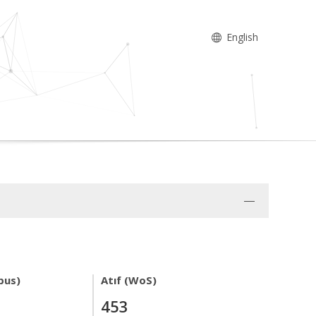
English
pus)
Atıf (WoS)
453