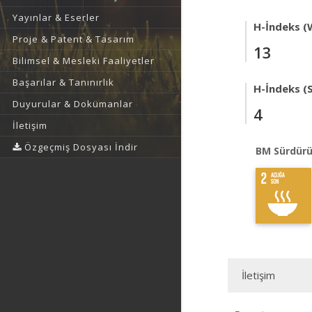
Yayınlar & Eserler
H-İndeks (
Proje & Patent & Tasarım
13
Bilimsel & Mesleki Faaliyetler
Başarılar & Tanınırlık
H-İndeks (
Duyurular & Dokümanlar
4
İletişim
Özgeçmiş Dosyası İndir
BM Sürdürü
İletişim